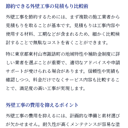
外壁工事の助成金を無駄なく利用する方法
節約できる外壁工事の見積もり比較術
外壁工事の補助制度最新動向をチェック
外壁工事を節約するためには、まず複数の施工業者から
信頼できる外壁工事業者選びのコツとは
見積もりを取ることが基本です。見積もりは工事内容や
外壁工事業者選びで節約するチェックポイ
使用する材料、工期などが含まれるため、細かく比較検
ント
討することで無駄なコストを省くことができます。
口コミや実績重視の外壁工事業者探し方
特に東京都東村山市諏訪町の地域特性や補助金制度に詳
外壁工事の信頼性を見抜くための基準
しい業者を選ぶことが重要で、適切なアドバイスや申請
外壁工事の無料相談を活用する方法
サポートが受けられる場合があります。信頼性や実績も
確認しつつ、料金だけでなくサービス内容も比較するこ
外壁工事業者との見積もり比較で賢く選択
とで、満足度の高い工事が実現します。
外壁工事の費用管理で後悔しないポイント
外壁工事費用の計画的な管理方法
外壁工事の費用を抑えるポイント
外壁工事の予算オーバーを防ぐ注意点
外壁工事の費用を抑えるには、計画的な準備と素材選び
費用明細で分かる外壁工事の節約術
が欠かせません。耐久性が高くメンテナンスが容易な塗