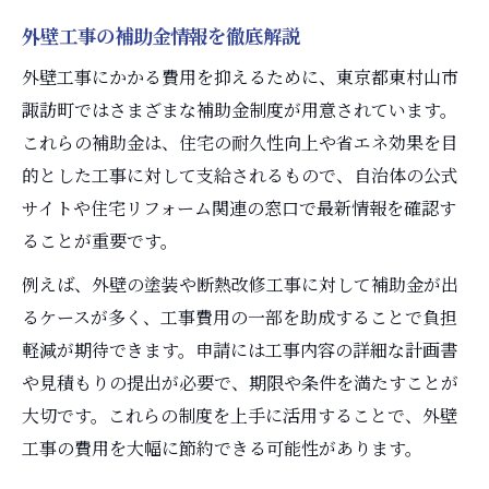
申請時に役立つ外壁工事の準備ポイント
外壁工事の補助金情報を徹底解説
外壁工事の補助金申請で失敗しないコツ
外壁工事にかかる費用を抑えるために、東京都東村山市
東村山市のリフォーム補助金最新情報
諏訪町ではさまざまな補助金制度が用意されています。
外壁工事を検討するなら今が節約のチャンス
これらの補助金は、住宅の耐久性向上や省エネ効果を目
外壁工事の節約タイミングと見極め方
的とした工事に対して支給されるもので、自治体の公式
外壁工事の費用相場と節約ポイント
サイトや住宅リフォーム関連の窓口で最新情報を確認す
ることが重要です。
外壁工事の補助金申請は今が狙い目
外壁工事の相談窓口活用でお得に進める
例えば、外壁の塗装や断熱改修工事に対して補助金が出
るケースが多く、工事費用の一部を助成することで負担
外壁工事の計画で損しない進め方
軽減が期待できます。申請には工事内容の詳細な計画書
外壁工事で知っておきたい補助制度の活用術
や見積もりの提出が必要で、期限や条件を満たすことが
東村山市住宅補助金の仕組みを解説
大切です。これらの制度を上手に活用することで、外壁
外壁工事で使える制度は何がある？
工事の費用を大幅に節約できる可能性があります。
外壁工事の補助制度申請の具体的手順