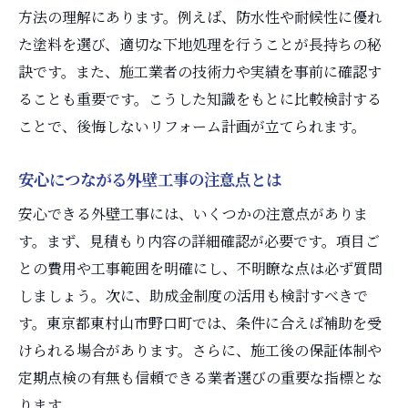
外壁工事の口コミや実績を確認する重要性
方法の理解にあります。例えば、防水性や耐候性に優れ
外壁工事の見積もり内容を比較する方法
た塗料を選び、適切な下地処理を行うことが長持ちの秘
外壁工事で失敗しない依頼先選定のポイン
訣です。また、施工業者の技術力や実績を事前に確認す
ト
ることも重要です。こうした知識をもとに比較検討する
ことで、後悔しないリフォーム計画が立てられます。
色選びで後悔しない外壁リフォームのコツ
外壁工事で人気の色と選び方のコツ
安心につながる外壁工事の注意点とは
外壁工事で後悔しない色選びのポイント
安心できる外壁工事には、いくつかの注意点がありま
外壁工事で避けたい色の特徴と理由
す。まず、見積もり内容の詳細確認が必要です。項目ご
外壁工事の色選びで迷った時の判断基準
との費用や工事範囲を明確にし、不明瞭な点は必ず質問
外壁工事の色による印象と耐久性の違い
しましょう。次に、助成金制度の活用も検討すべきで
外壁の寿命を延ばすためのメンテナンス術
す。東京都東村山市野口町では、条件に合えば補助を受
外壁工事後の定期メンテナンスの重要性
けられる場合があります。さらに、施工後の保証体制や
外壁工事で知っておきたい寿命の目安
定期点検の有無も信頼できる業者選びの重要な指標とな
ります。
外壁工事の寿命を延ばす日常ケア方法