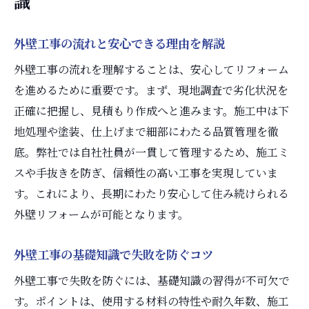
識
外壁工事の費用内訳と抑える工夫
外壁工事で予算を無駄なく使う方法
外壁工事の流れと安心できる理由を解説
外壁工事費用の見積もり比較ポイント
外壁工事の流れを理解することは、安心してリフォーム
外壁工事の費用を左右する要素解説
を進めるために重要です。まず、現地調査で劣化状況を
助成金活用でお得に外壁工事を進める方法
正確に把握し、見積もり作成へと進みます。施工中は下
外壁工事に使える助成金の種類と特徴
地処理や塗装、仕上げまで細部にわたる品質管理を徹
外壁工事の助成金申請方法と手順
底。弊社では自社社員が一貫して管理するため、施工ミ
スや手抜きを防ぎ、信頼性の高い工事を実現していま
外壁工事で活用したい助成金のメリット
す。これにより、長期にわたり安心して住み続けられる
外壁工事の助成金活用で得するポイント
外壁リフォームが可能となります。
外壁工事の助成金を受ける条件と注意点
安心して任せられる外壁工事の選び方
外壁工事の基礎知識で失敗を防ぐコツ
外壁工事で安心できる業者選びの基準
外壁工事で失敗を防ぐには、基礎知識の習得が不可欠で
外壁工事業者の信頼性を見極めるコツ
す。ポイントは、使用する材料の特性や耐久年数、施工