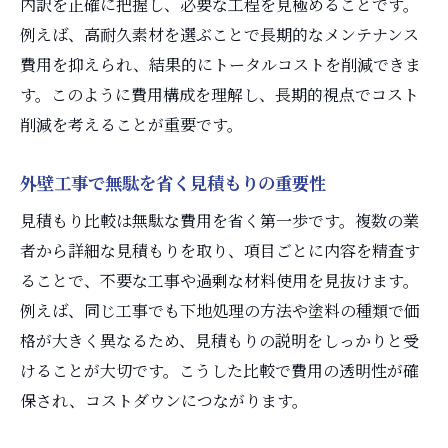
内訳を正確に把握し、必要な工程を見極めることです。
法
例えば、高耐久素材を選ぶことで長期的なメンテナンス
長持ちする外壁素材の選び方と工事のポイ
費用を抑えられ、結果的にトータルコストを削減できま
ント
す。このように費用構成を理解し、長期的視点でコスト
削減を考えることが重要です。
外壁工事費用を抑えるための見積もり比較
法
外壁工事で無駄を省く見積もりの重要性
助成金を活用した外壁工事の節約術
見積もり比較は無駄な費用を省く第一歩です。複数の業
外壁工事で使える助成金の種類と申請手順
者から詳細な見積もりを取り、項目ごとに内容を精査す
助成金を活用した外壁工事費用の節約事例
ることで、不要な工事や過剰な材料使用を見抜けます。
外壁工事の費用負担を減らす自治体サポー
例えば、同じ工事でも下地処理の方法や塗料の種類で価
ト
格が大きく異なるため、見積もりの説明をしっかりと受
外壁塗装助成金の活用メリットと注意点
けることが大切です。こうした比較で費用の透明性が確
外壁工事費用と火災保険の併用可能性につ
保され、コストダウンにつながります。
いて