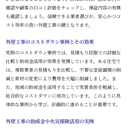
コストダウンを叶える外壁素材選びの工夫
確認や顧客の口コミ評価をチェックし、保証内容の有無
外壁工事費用を左右する素材選定の基準
も確認しましょう。信頼できる業者選びが、安心かつコ
スト効率の良い外壁工事の鍵となります。
外壁工事の耐用年数と費用対効果について
素材別外壁工事の費用とランニングコスト
外壁工事のコストダウン事例とその効果
火災保険も活用できる外壁工事費用対策
実際のコストダウン事例では、見積もり段階での詳細な
外壁工事費用を火災保険でカバーする方法
比較と助成金活用が効果を発揮しています。ある住宅で
外壁工事と火災保険の申請ポイント解説
は、複数業者の見積もりを比較し、不要な塗装面積の削
外壁塗装火災保険の利用条件と注意事項
減と素材の変更により費用を大幅に削減しました。ま
火災保険を活用した外壁工事実例紹介
た、地域の助成金を活用することで実質負担を軽減し、
外壁工事で火災保険が使えるケースとは
総合的なコストダウンに成功しています。このように具
火災保険と助成金の併用による費用軽減策
体的な事例から学び、計画的に進めることが重要です。
外壁塗装を20年放置した際のリスクとは
外壁工事の助成金や火災保険活用の実例
外壁塗装を20年放置すると起こる劣化症状