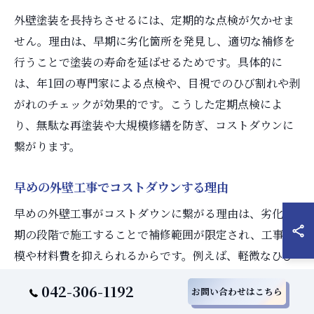
外壁塗装を長持ちさせるには、定期的な点検が欠かせま
せん。理由は、早期に劣化箇所を発見し、適切な補修を
行うことで塗装の寿命を延ばせるためです。具体的に
は、年1回の専門家による点検や、目視でのひび割れや剥
がれのチェックが効果的です。こうした定期点検によ
り、無駄な再塗装や大規模修繕を防ぎ、コストダウンに
繋がります。
早めの外壁工事でコストダウンする理由
早めの外壁工事がコストダウンに繋がる理由は、劣化初
期の段階で施工することで補修範囲が限定され、工事規
模や材料費を抑えられるからです。例えば、軽微なひび
割れ補修や再塗装で済めば、大規模な外壁張替えを回避
042-306-1192
お問い合わせはこちら
できます。また、助成金の活用や複数業者の見積もり比