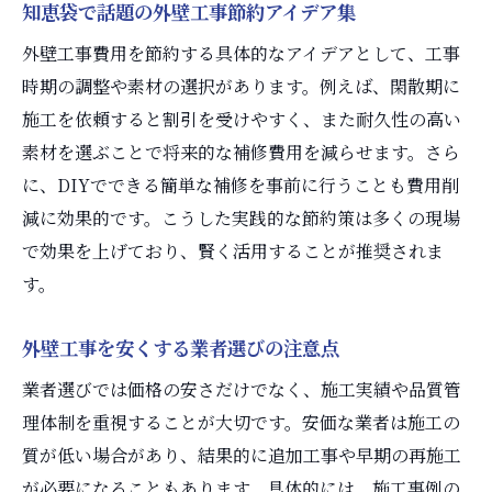
外壁工事と助成金で失敗しないポイント
知恵袋で話題の外壁工事節約アイデア集
外壁塗装の相場から学ぶ賢い費用管理
外壁工事費用を節約する具体的なアイデアとして、工事
外壁塗装の相場を正しく把握するコツ
時期の調整や素材の選択があります。例えば、閑散期に
坪数別の外壁工事費用と見積もりの注意点
施工を依頼すると割引を受けやすく、また耐久性の高い
素材を選ぶことで将来的な補修費用を減らせます。さら
外壁工事の見積もりで安すぎる理由を確認
に、DIYでできる簡単な補修を事前に行うことも費用削
外壁塗装費用を安く抑える工夫と裏ワザ
減に効果的です。こうした実践的な節約策は多くの現場
相場より安い外壁工事業者の信頼性を見極
で効果を上げており、賢く活用することが推奨されま
める
す。
外壁工事で予算オーバーしない計画の立て
方
外壁工事を安くする業者選びの注意点
コスト削減なら外壁素材の選び方が鍵
業者選びでは価格の安さだけでなく、施工実績や品質管
外壁工事で長持ち素材を選ぶ際のポイント
理体制を重視することが大切です。安価な業者は施工の
外壁で最も長持ちする素材と費用比較のコ
質が低い場合があり、結果的に追加工事や早期の再施工
ツ
が必要になることもあります。具体的には、施工事例の