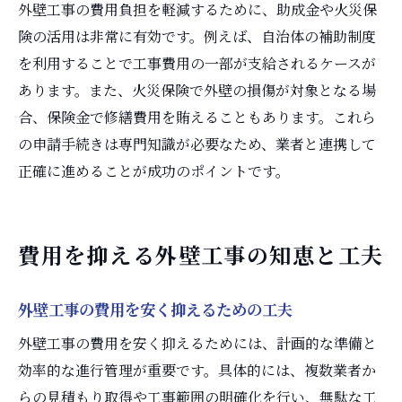
外壁工事の費用負担を軽減するために、助成金や火災保
外壁塗装手遅れによる修繕費用増加の実態
険の活用は非常に有効です。例えば、自治体の補助制度
外壁工事の適切なタイミングと見極め方
を利用することで工事費用の一部が支給されるケースが
放置期間が長い場合の外壁工事費用の傾向
あります。また、火災保険で外壁の損傷が対象となる場
外壁塗装を長持ちさせる定期点検の重要性
合、保険金で修繕費用を賄えることもあります。これら
早めの外壁工事でコストダウンする理由
の申請手続きは専門知識が必要なため、業者と連携して
無駄を省く外壁工事の見積もり比較法
正確に進めることが成功のポイントです。
外壁工事の失敗を防ぐ見積もり比較のコツ
複数業者の外壁工事見積もりを正しく比較
費用を抑える外壁工事の知恵と工夫
外壁工事の費用明細で無駄な項目を削減
外壁工事見積もりで注意すべきポイント
外壁工事の費用を安く抑えるための工夫
信頼できる外壁工事業者の選び方ガイド
外壁工事の費用を安く抑えるためには、計画的な準備と
外壁工事でコストダウンを実現する比較法
効率的な進行管理が重要です。具体的には、複数業者か
らの見積もり取得や工事範囲の明確化を行い、無駄な工