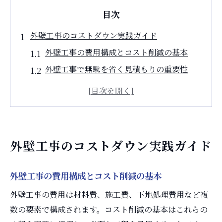
目次
外壁工事のコストダウン実践ガイド
外壁工事の費用構成とコスト削減の基本
外壁工事で無駄を省く見積もりの重要性
知恵袋で話題の外壁工事節約アイデア集
外壁工事を安くする業者選びの注意点
外壁工事のコストダウン事例とその効果
外壁工事の助成金や火災保険活用の実例
外壁工事のコストダウン実践ガイド
費用を抑える外壁工事の知恵と工夫
外壁工事の費用を安く抑えるための工夫
外壁工事の費用構成とコスト削減の基本
外壁工事の安い理由とリスクを見極める
外壁工事の費用は材料費、施工費、下地処理費用など複
外壁塗装をまだするなと言われる理由とは
数の要素で構成されます。コスト削減の基本はこれらの
外壁塗装の相場を知り賢く予算を立てる方