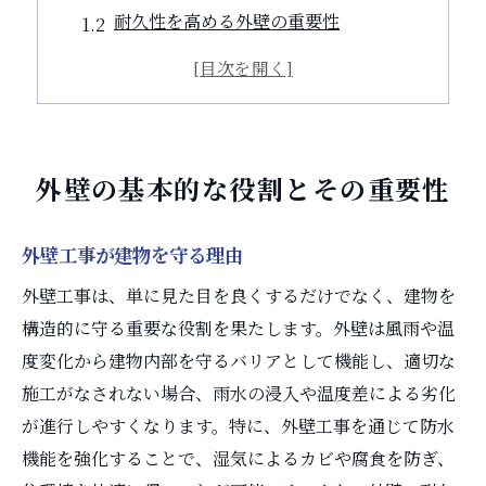
耐久性を高める外壁の重要性
外壁工事で美観を保つ方法
外壁の役割と住環境への影響
外壁工事が防音性に与える影響
外壁の定義とその重要性を解説
外壁の基本的な役割とその重要性
外壁工事のポイントとは何か
外壁工事で失敗しないための秘訣
外壁工事が建物を守る理由
プロが教える外壁工事の基本
外壁工事は、単に見た目を良くするだけでなく、建物を
外壁工事の重要なチェックポイント
構造的に守る重要な役割を果たします。外壁は風雨や温
外壁工事を成功させるための秘訣
度変化から建物内部を守るバリアとして機能し、適切な
外壁工事で注意すべき施工のポイント
施工がなされない場合、雨水の浸入や温度差による劣化
が進行しやすくなります。特に、外壁工事を通じて防水
外壁工事の基本と成功の秘訣
機能を強化することで、湿気によるカビや腐食を防ぎ、
外壁の種類とその選び方