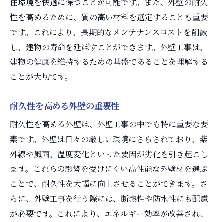
住環境を快適に保つことが可能です。また、外壁の耐久
外壁工事で選ぶべき素材とは
性を高めるために、質の高い材料を選定することも重要
外壁の種類別メリットとデメリット
です。これにより、長期的なメンテナンスコストを削減
外壁工事の選び方ガイド
し、建物の寿命を延ばすことができます。外壁工事は、
外壁素材の選定ポイント
建物の健康を維持するための基盤であることを理解する
外壁工事でおすすめの素材選び
ことが大切です。
外壁の種類と適切な選び方
耐久性を高める外壁の重要性
外壁リフォームで家を守る方法
耐久性を高める外壁は、外壁工事の中でも特に重要な要
外壁工事で家の耐久性を向上
素です。外壁は日々の厳しい環境にさらされており、紫
外壁リフォームの効果的な方法
外線や風雨、温度変化といった要因が劣化を引き起こし
外壁工事が家の寿命を延ばす
ます。これらの影響を受けにくい高性能な外壁材を選ぶ
外壁リフォームで快適な住環境を実現
ことで、耐久性を大幅に向上させることができます。さ
外壁工事で家を守るためのコツ
らに、外壁工事を行う際には、断熱性や防水性にも配慮
外壁リフォームの基本と実践法
が必要です。これにより、エネルギー効率が改善され、