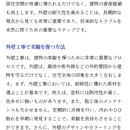
外壁工事で注意すべき点を解説
居住空間が快適に保たれるだけでなく、建物の資産価値
外壁工事のよくあるトラブルと対策
も向上します。外壁の耐久性を高めることは、長期的な
視点から見ても非常に重要であり、将来的なトラブルを
外壁工事で失敗しないための注意点
未然に防ぐための重要なステップです。
外壁工事で確認すべき施工の安全性
外壁工事の失敗例から学ぶ教訓
外壁工事で美観を保つ方法
外壁工事での失敗を防ぐための知識
外壁工事は、建物の美観を保つために非常に重要なプロ
外壁工事の注意点とその対策
セスです。外壁は、風雨や紫外線などの外的要因から建
外壁の美観を保つ秘訣
物を守るだけでなく、住宅全体の印象を大きく左右しま
外壁工事で美しさを長持ちさせる方法
す。まず、外壁工事においては、耐候性に優れた素材を
外壁工事でのデザイン性を追求
選ぶことが基本です。例えば、塗料には防汚性が高く、
外壁の美観を保つための工夫
色あせに強いものがあります。また、施工後のメンテナ
ンスも欠かせません。定期的に点検を行い、汚れやひび
外壁工事の美観を保つポイント
割れを早期に発見することで、美観を長持ちさせること
外壁の美しさを維持するための秘訣
ができます。さらに、外壁のデザインやカラーリングを