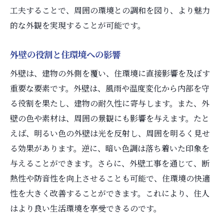
外壁工事で魅力的なデザインを実現
工夫することで、周囲の環境との調和を図り、より魅力
高性能外壁材の選び方ガイド
的な外観を実現することが可能です。
外壁工事で選ぶべき高性能素材
外壁工事のための材料選定ガイド
外壁の役割と住環境への影響
高性能外壁材の特徴とその選び方
外壁は、建物の外側を覆い、住環境に直接影響を及ぼす
外壁工事における素材選びのポイント
重要な要素です。外壁は、風雨や温度変化から内部を守
高性能外壁材のメリットと活用法
る役割を果たし、建物の耐久性に寄与します。また、外
壁の色や素材は、周囲の景観にも影響を与えます。たと
外壁工事での高性能素材の選び方
えば、明るい色の外壁は光を反射し、周囲を明るく見せ
外壁工事で快適な住環境を実現
る効果があります。逆に、暗い色調は落ち着いた印象を
外壁工事で暮らしを快適にする方法
与えることができます。さらに、外壁工事を通じて、断
快適な住環境を実現する外壁工事のコツ
熱性や防音性を向上させることも可能で、住環境の快適
外壁工事がもたらす快適な住空間
性を大きく改善することができます。これにより、住人
外壁工事で住環境を向上させる方法
はより良い生活環境を享受できるのです。
外壁工事で得られる住環境の改善