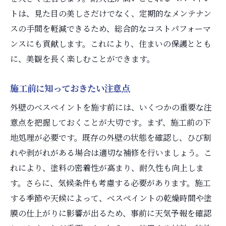
機能性の調和
トは、見た目の美しさだけでなく、定期的なメンテナン
美しいデザインと高機能の融合
スの手間を軽減できるため、総合的なコストパフォーマ
べスペイントがもたらす独自性
ンスにも貢献します。これにより、住まいの保護ととも
各種素材の特性とデザイン
に、美観を長く楽しむことができます。
機能性を重視した施工技術
施工前に知っておきたい注意点
デザイナーが提案する外壁デザイン
べスペイントで可能になる個性的な外観
外壁のべスペイントを施す前には、いくつかの重要な注
意点を把握しておくことが大切です。まず、施工前の下
外壁工事の専門家が語るべスペイントの利点と
地処理が必要です。既存の外壁の状態を確認し、ひび割
選び方
れや剥がれがある場合は適切な補修を行いましょう。こ
専門家が推奨するべスペイント選び
れにより、塗料の密着性が高まり、耐久性も向上しま
利点を最大限に活かす施工方法
す。さらに、気候条件も考慮する必要があります。施工
プロが教える失敗しない選び方
する季節や天候によって、べスペイントの乾燥時間や塗
べスペイントのメリットとデメリット
膜の仕上がりに影響が出るため、事前に天気予報を確認
専門家からのアドバイス事例