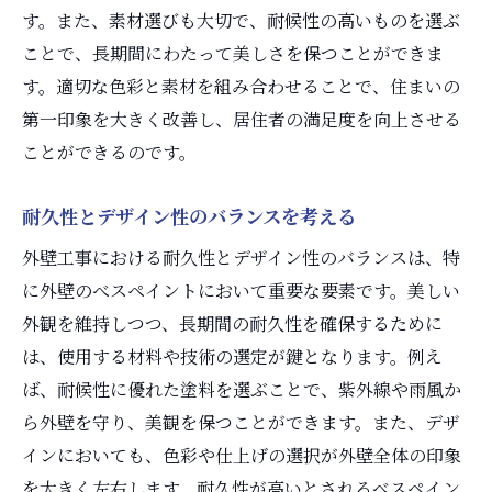
す。また、素材選びも大切で、耐候性の高いものを選ぶ
技術革新がもたらす施工の変化
ことで、長期間にわたって美しさを保つことができま
環境に優しい外壁工事の動向
す。適切な色彩と素材を組み合わせることで、住まいの
近未来の外壁工事イノベーション
第一印象を大きく改善し、居住者の満足度を向上させる
技術革新による新たな可能性
ことができるのです。
外壁のべスペイントが住まいに与える長期間の
安心感
耐久性とデザイン性のバランスを考える
耐久性を高める最新ペイント技術
外壁工事における耐久性とデザイン性のバランスは、特
長期間にわたる美観維持の方法
に外壁のべスペイントにおいて重要な要素です。美しい
べスペイントによる安心施工の秘訣
外観を維持しつつ、長期間の耐久性を確保するために
住まいの価値を高める外壁工事
は、使用する材料や技術の選定が鍵となります。例え
ば、耐候性に優れた塗料を選ぶことで、紫外線や雨風か
気候に強い外壁の選択肢
ら外壁を守り、美観を保つことができます。また、デザ
アフターケアとメンテナンスの重要性
インにおいても、色彩や仕上げの選択が外壁全体の印象
外壁工事におけるべスペイントのデザイン性と
を大きく左右します。耐久性が高いとされるべスペイン