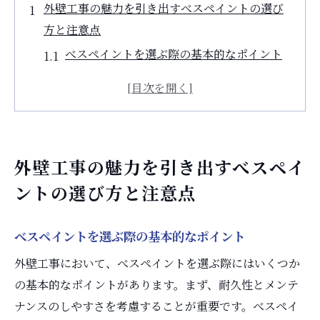
外壁工事の魅力を引き出すべスペイントの選び
方と注意点
べスペイントを選ぶ際の基本的なポイント
色彩と素材の選び方で個性を演出
耐久性とデザイン性のバランスを考える
施工前に知っておきたい注意点
プロのアドバイスを活かした選択
外壁工事の魅力を引き出すべスペイ
べスペイントの効果を最大化する方法
ントの選び方と注意点
外壁工事で実現する美しさと耐久性の両立
長持ちする外壁工事の秘訣
べスペイントを選ぶ際の基本的なポイント
デザイン性と耐久性を両立する技術
外壁工事において、べスペイントを選ぶ際にはいくつか
べスペイントがもたらす美観向上
の基本的なポイントがあります。まず、耐久性とメンテ
外壁工事における素材選びの重要性
ナンスのしやすさを考慮することが重要です。べスペイ