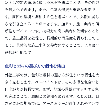
持続可能な外壁工事の実現
ントは特定の環境に適した素材を選ぶことで、その性能
地域特性を考慮した外壁工事
を最大化できます。また、色彩の選択も重要な要素で
外壁のべスペイントがもたらす住まいの第一印
す。周囲の環境と調和する色を選ぶことで、外観の美し
象の向上
さを引き立てることができます。加えて、施工業者の信
頼性もポイントです。技術力の高い業者に依頼すること
初めて訪れる人に与えるインパクト
で、施工品質を確保し、長期的な満足度を得られるでし
外壁デザインと心理的効果
ょう。具体的な施工事例を参考にすることで、より良い
べスペイントによる印象アップの事例
選択が可能です。
住まいの顔としての外壁の重要性
街並みに調和するデザイン選び
色彩と素材の選び方で個性を演出
べスペイントが持つ潜在的な価値
外壁工事では、色彩と素材の選び方が住まいの個性を大
外壁工事の最新トレンドとべスペイントの技術
きく左右します。べスペイントは、その多様な色合いと
革新
仕上がりが特長です。まず、地域の景観にマッチする色
最新のべスペイント技術とは
を選ぶことで、周囲との調和を図れます。たとえば、自
トレンドを反映した外壁デザイン
然が豊かな場所では、アースカラーが評価されやすいで