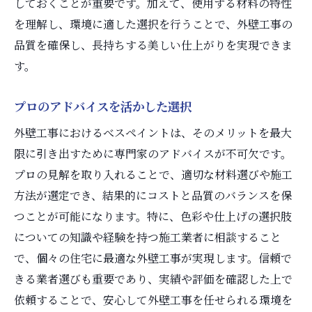
しておくことが重要です。加えて、使用する材料の特性
実績に基づくおすすめのべスペイント
を理解し、環境に適した選択を行うことで、外壁工事の
品質を確保し、長持ちする美しい仕上がりを実現できま
外壁のべスペイントで家の価値を最大限に引き
す。
出す方法
べスペイントで増す資産価値
プロのアドバイスを活かした選択
外壁デザインがもたらす経済効果
外壁工事におけるべスペイントは、そのメリットを最大
価値向上を狙った施工プラン
限に引き出すために専門家のアドバイスが不可欠です。
家全体の価値を高める外壁工事
プロの見解を取り入れることで、適切な材料選びや施工
べスペイントによるリセールバリューの向
方法が選定でき、結果的にコストと品質のバランスを保
上
つことが可能になります。特に、色彩や仕上げの選択肢
効果的な外壁リフォームの提案
についての知識や経験を持つ施工業者に相談すること
で、個々の住宅に最適な外壁工事が実現します。信頼で
きる業者選びも重要であり、実績や評価を確認した上で
依頼することで、安心して外壁工事を任せられる環境を