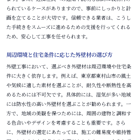
準備
られているケースがありますので、事前にしっかりと計
事前準備が外壁工事の成功に与える影響
画を立てることが大切です。信頼できる業者は、こうし
住まいを守るための仮設設備の導入
た手続きをスムーズに進めるための支援を行ってくれる
天候や季節による施工への影響と対策
ため、安心して工事を任せられます。
工事前にやっておくべき家財の準備
周辺環境と住宅条件に応じた外壁材の選び方
外壁工事費用の予算管理術
事前準備に役立つ専門家のアドバイス
外壁工事において、選ぶべき外壁材は周辺環境や住宅条
件に大きく依存します。例えば、東京都東村山市の風土
工事完了後のアフターケアとメンテナンスの重
や気候に適した素材を選ぶことが、耐久性や断熱性を高
要性
めるためには不可欠です。具体的には、湿気が多い地域
外壁工事後に必要なメンテナンスの頻度
には防水性の高い外壁材を選ぶことが勧められます。一
アフターケアが外壁の寿命を延ばす理由
方で、地域の美観を保つためには、周囲の建物と調和す
外壁の定期点検とその方法
る色合いやデザインを考慮することも重要です。さら
効果的なメンテナンスのためのスケジュー
に、外壁材の選定にあたっては、施工の難易度や維持管
ル