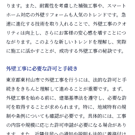
ります。また、耐震性を考慮した補強工事や、スマート
外壁材の加工と設置の流れ
ホーム対応の外壁リフォームも人気のトレンドです。急
特殊な施工技術とその効果
速に進化する技術を取り入れることで、外壁工事のクオ
施工中に気をつけるべき安全管理
リティは向上し、さらにお客様の安心感を増すことにつ
施工現場での品質管理の実際
ながります。このような新しいトレンドを理解し、実際
外壁工事中に注意すべき重要なチェックポイン
に施工に活かすことが、成功する外壁工事の秘訣です。
ト
施工中に確認すべき外壁の状態
外壁工事に必要な許可と手続き
工事進行における工程ごとの確認
東京都東村山市で外壁工事を行うには、法的な許可と手
不具合を未然に防ぐためのチェック方法
続きをきちんと理解して進めることが重要です。まず、
外壁工事中の騒音や粉塵対策
外壁工事を始める前に、建築基準法を遵守し、必要な許
可を取得することが求められます。特に、地域特有の規
近隣住民への配慮と情報共有の大切さ
制や条例についても確認が必要です。具体的には、工事
作業員とのコミュニケーションポイント
の内容や規模に応じた許可申請が必要になる場合があり
成功する外壁工事のために知っておくべき事前
ます。また、近隣住民への通知や説明も法的に義務付け