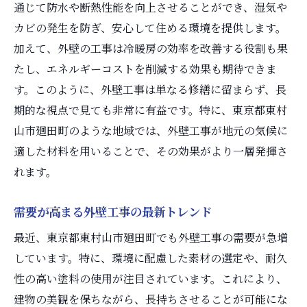
通じて防水や断熱性能を向上させることができ、湿気や
隣近所への配慮とトラブル回避の方法
カビの発生を防ぎ、安心して住める環境を提供します。
成功するための外壁工事計画の事例
加えて、外壁の工事は冷暖房の効率を改善する役割も果
外壁工事の契約から施工開始までの流れを徹底
たし、エネルギーコストを削減する効果も期待できま
解説
す。このように、外壁工事は単なる修繕に留まらず、長
期的な視点で見ても非常に有益です。特に、東京都東村
信頼できる業者選びの基準
山市廻田町のような地域では、外壁工事が地元の気候に
見積もり書の読み解き方と注意点
適した材料を用いることで、その効果がより一層発揮さ
契約書に含めるべき重要事項
れます。
施工前に確認すべき最終準備
施工のタイミングと季節選びのコツ
需要が高まる外壁工事の最新トレンド
契約後に発生しがちなトラブルとその対策
最近、東京都東村山市廻田町でも外壁工事の需要が急増
プロが教える外壁工事の実際の施工手順
しています。特に、環境に配慮した素材の選定や、耐久
外壁工事の基本的な工程とその概要
性の高い塗料の使用が注目されています。これにより、
足場設置から始まる具体的な作業
建物の美観を保ちながら、長持ちさせることが可能にな