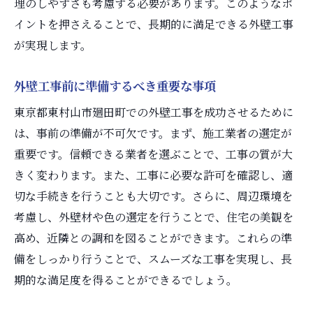
理のしやすさも考慮する必要があります。このようなポ
業者によるアフターサービスの活用法
イントを押さえることで、長期的に満足できる外壁工事
外壁工事後のトラブル予防策
が実現します。
東京都東村山市廻田町での外壁工事を安心して
外壁工事前に準備するべき重要な事項
任せられる業者選び
信頼できる業者の選び方とその基準
東京都東村山市廻田町での外壁工事を成功させるために
は、事前の準備が不可欠です。まず、施工業者の選定が
地元で評判の良い業者の特徴
重要です。信頼できる業者を選ぶことで、工事の質が大
見積書で見るべき業者の信頼性
きく変わります。また、工事に必要な許可を確認し、適
評判や口コミを活用した業者選定方法
切な手続きを行うことも大切です。さらに、周辺環境を
業者選びで失敗しないためのポイント
考慮し、外壁材や色の選定を行うことで、住宅の美観を
地元ならではの業者とのコミュニケーショ
高め、近隣との調和を図ることができます。これらの準
ン術
備をしっかり行うことで、スムーズな工事を実現し、長
期的な満足度を得ることができるでしょう。