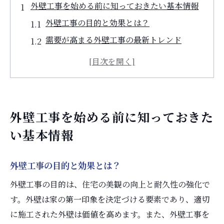
外壁工事を始める前に知っておきたい基本情報
外壁工事の目的と効果とは？
需要が高まる外壁工事の最新トレンド
外壁工事に必要な許可と手続き
周辺環境と住宅条件に応じた外壁材の選び
方
外壁工事前に準備するべき重要な事項
外壁工事を始める前に知っておきた
専門家が教える外壁工事の基礎知識
い基本情報
東京都東村山市廻田町で外壁工事をする際の計
画立案のポイント
外壁工事の目的と効果とは？
地元の気候に適した外壁材とは？
外壁工事の目的は、住宅の美観の向上と耐久性の強化で
予算内で最大効果を引き出す計画の立て方
す。外壁は家の第一印象を決定づける要素であり、適切
施工スケジュール作成の重要ポイント
に施工された外壁は価値を高めます。また、外壁工事を
地域の規制と外壁工事で注意すべき法律