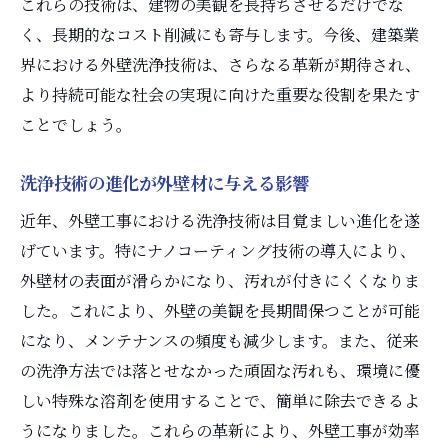
これらの技術は、建物の美観を長持ちさせるだけでな
最新の外壁洗浄技術で長持ちする美しさを実現
く、長期的なコスト削減にも寄与します。今後、建築業
長寿命を実現する洗浄技術の選択肢
界における外壁洗浄技術は、さらなる革新が期待され、
外壁の美観を最大限に引き出す方法
より持続可能な社会の実現に向けた重要な役割を果たす
最新技術でメンテナンスを簡素化
ことでしょう。
外壁洗浄技術の進化がもたらす新たな価値
美観を維持するための具体的な対策
洗浄技術の進化が外壁材に与える影響
洗浄技術が建物の魅力を引き立てる方法
近年、外壁工事における洗浄技術は目覚ましい進化を遂
外壁工事における革新技術がもたらす未来の可
げています。特にナノコーティング技術の導入により、
能性
外壁材の表面が滑らかになり、汚れが付きにくくなりま
外壁工事の未来を形作る技術トレンド
した。これにより、外壁の美観を長期間保つことが可能
になり、メンテナンスの頻度も減少します。また、従来
革新技術が開く新たなビジネスチャンス
の洗浄方法では落とせなかった頑固な汚れも、環境に優
外壁工事における技術革新の具体例
しい特殊な溶剤を使用することで、簡単に除去できるよ
未来志向の外壁工事プランニング
うになりました。これらの革新により、外壁工事が効率
最新技術がもたらす業界変革の可能性