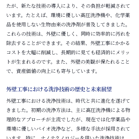
たが、新たな技術の導入により、その負担が軽減されて
環境に優しい洗浄技術の最新トレンド
います。たとえば、環境に優しい高圧洗浄機や、化学薬
外壁工事での環境配慮の実施方法
品を使用しない生物由来の洗浄剤が普及してきました。
エコに配慮した洗浄技術の選び方
これらの技術は、外壁に優しく、同時に効率的に汚れを
外壁工事におけるナノコーティング技術の役割
除去することができます。その結果、外壁工事にかかる
ナノコーティングが外壁に与える効果
コストを大幅に削減し、長期的に見ても経済的にメリッ
耐久性を高めるナノコーティング技術の秘
トが生まれるのです。また、外壁の美観が保たれること
密
で、資産価値の向上にも寄与しています。
外壁工事におけるナノ技術の最新応用
外壁工事における洗浄技術の歴史と未来展望
ナノコーティングと従来技術の比較
外壁工事における洗浄技術は、時代と共に進化を遂げて
建物の美観を保つナノコーティングの利点
きました。初期の洗浄方法は、主に高圧洗浄機による物
ナノコーティング技術の進化が外壁工事に
理的なアプローチが主流でしたが、現在では化学薬品や
与える未来
環境に優しいバイオ洗浄など、多様な手法が採用されて
外壁洗浄技術の革新で実現する美観と耐久性
います。特に、ナノテクノロジーを用いた洗浄技術は、