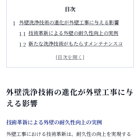
目次
外壁洗浄技術の進化が外壁工事に与える影響
技術革新による外壁の耐久性向上の実例
新たな洗浄技術がもたらすメンテナンスコ
ストの削減
外壁工事における洗浄技術の歴史と未来展
望
建築業界における外壁洗浄技術の革新
外壁洗浄技術の進化が外壁工事に与
洗浄技術の進化が外壁材に与える影響
える影響
環境負荷を軽減する外壁洗浄技術の最新動
向
技術革新による外壁の耐久性向上の実例
持続可能な外壁工事を支える最新洗浄技術の詳
外壁工事における技術革新は、耐久性の向上を実現する
細