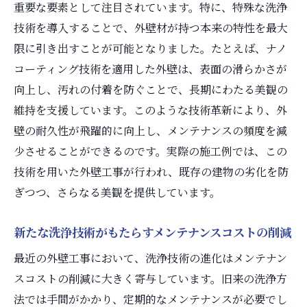
重要な要素として注目されています。特に、特殊な洗浄
エコフレンドリーな洗浄剤の選択肢
技術を導入することで、外壁材が持つ本来の特性を最大
持続可能な建築のための洗浄技術とは
限に引き出すことが可能となりました。たとえば、ナノ
環境に優しい外壁洗浄技術の実用化事例
コーティング技術を適用した外壁は、表面の滑らかさが
外壁工事のサステナビリティを高める新技
向上し、汚れの付着を防ぐことで、長期にわたる美観の
術
維持を支援しています。このような技術革新により、外
最新の洗浄技術が建築物の寿命を延ばす理
壁の耐久性が飛躍的に向上し、メンテナンスの頻度を減
由
少させることができるのです。実際の施工例では、この
持続可能性を考慮した洗浄プロセスの重要
技術を用いた外壁工事が行われ、既存の建物の劣化を防
性
ぎつつ、さらなる美観を提供しています。
環境に配慮した外壁工事とは？洗浄技術の最前
新たな洗浄技術がもたらすメンテナンスコストの削減
線
環境配慮型洗浄技術が注目される理由
最近の外壁工事において、洗浄技術の進化はメンテナン
スコストの削減に大きく寄与しています。旧来の洗浄方
外壁工事における持続可能な洗浄手法
法では手間がかかり、定期的なメンテナンスが必要でし
未来を見据えた外壁洗浄技術の開発