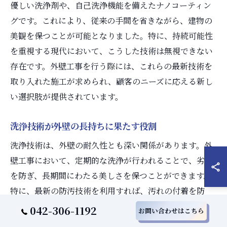
優しい洗浄剤や、自己洗浄機能を備えたナノコーティン
グです。これにより、従来の手間を省きながら、建物の
美観を保つことが可能となりました。特に、持続可能性
を重視する現代において、こうした技術は無視できない
存在です。外壁工事を行う際には、これらの最新技術を
取り入れた施工が求められ、顧客のニーズに応える新し
い選択肢が提供されています。
洗浄技術が外壁の長持ちに果たす役割
洗浄技術は、外壁の耐久性とも深い関係があります。外
壁工事において、定期的な洗浄が行われることで、劣化
を防ぎ、長期間にわたる美しさを保つことができます。
特に、最新の防汚技術を利用すれば、汚れの付着を防
ぎ、メンテナンスの頻度を減少させることができます。
042-306-1192
お問い合わせはこちら
これにより、長持ちする外壁を実現し、ひいては建物全