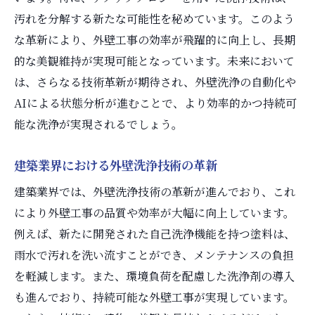
美観を損なわない洗浄技術の選び方
汚れを分解する新たな可能性を秘めています。このよう
外壁の美しさを長持ちさせる技術
な革新により、外壁工事の効率が飛躍的に向上し、長期
耐久性を支える洗浄技術の新たな潮流
的な美観維持が実現可能となっています。未来において
洗浄技術が美観に与える影響の考察
は、さらなる技術革新が期待され、外壁洗浄の自動化や
AIによる状態分析が進むことで、より効率的かつ持続可
未来の外壁工事をリードする洗浄技術
能な洗浄が実現されるでしょう。
洗浄技術が外壁の長持ちに果たす役割
特殊溶剤とナノ技術が外壁工事を変える理由
建築業界における外壁洗浄技術の革新
特殊溶剤の効果と用途の詳細
建築業界では、外壁洗浄技術の革新が進んでおり、これ
ナノ技術が外壁工事に与える革命的な影響
により外壁工事の品質や効率が大幅に向上しています。
外壁工事における特殊溶剤の選び方
例えば、新たに開発された自己洗浄機能を持つ塗料は、
ナノ技術で実現する汚れ防止効果
雨水で汚れを洗い流すことができ、メンテナンスの負担
特殊溶剤とナノ技術の相乗効果
を軽減します。また、環境負荷を配慮した洗浄剤の導入
外壁工事における新たな可能性を探る
も進んでおり、持続可能な外壁工事が実現しています。