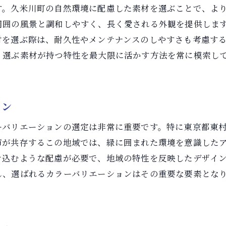
地域防災への貢献と協力
す。久米川町の自然環境に配慮した素材を選ぶことで、よ
地域の美化活動を支援
周囲の風景と調和しやすく、長く愛される外観を提供しま
材を選ぶ際は、耐久性やメンテナンスのしやすさも考慮す
、選ぶ素材が持つ特性を最大限に活かす方法を常に模索し
ョン
ーバリエーションの選定は非常に重要です。特に東京都東
市が共存するこの地域では、緑に囲まれた環境を意識した
け込むような配慮が必要で、地域の特性を反映したデザイ
し、選ばれるカラーバリエーションはその重要な要素とな