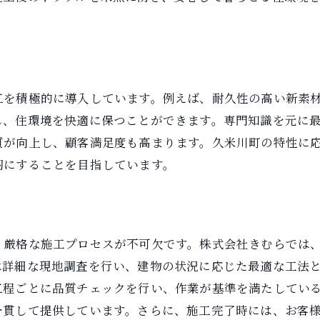
地域特性を活かした久米川町の外壁工事方法とは
気候に適応する外壁材の選定基準
防水性を高めるための最新技術
耐久性を考慮した施工方法
工を積極的に導入しています。例えば、耐久性の高い新素
自然災害に対する備えと工法
し、住環境を快適に保つことができます。専門知識を元に
地域に根付く伝統工法の活用
質が向上し、顧客満足度も高まります。久米川町の特性に
地域住民との協力体制の構築
靭にすることを目指しています。
株式会社きむらが久米川町で選ばれる理由
地元密着型のサービス提供
顧客満足度を高める丁寧な対応
、厳格な施工プロセスが不可欠です。株式会社きむらでは
実績豊富な施工事例の数々
は詳細な現地調査を行い、建物の状況に応じた最適な工法
安心の長期保証とサポート
工程ごとに品質チェックを行い、作業が基準を満たしてい
一貫して提供しています。さらに、施工完了時には、お客
口コミで広がるきむらの評判