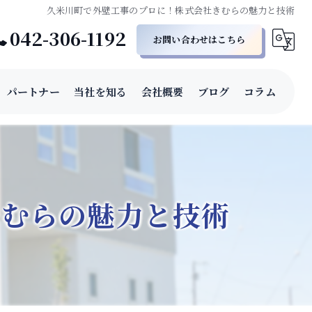
久米川町で外壁工事のプロに！株式会社きむらの魅力と技術
042-306-1192
お問い合わせはこちら
パートナー
当社を知る
会社概要
ブログ
コラム
正社員
転職
きむらの魅力と技術
経験者
未経験者