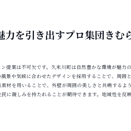
アフターケアで長く続く安心感
久米川町の住宅に最適な外壁工事を実現するきむらの取り
住宅毎の特性に合わせた施工計画
魅力を引き出すプロ集団きむ
地元建築基準に準じた設計の工夫
住民の健康を守る安全な施工
自然素材を活かしたエコロジー設計
イン提案は不可欠です。久米川町は自然豊かな環境が魅力
住環境改善を目指す継続的な研究
の風景や気候に合わせたデザインを採用することで、周囲
長期的な視点での資産価値向上
然素材を用いることで、外壁が周囲の美しさと共鳴するよ
外壁工事で地域に貢献する久米川町の株式会社きむら
住民に親しみを持たれることが期待できます。地域性を反
地域イベントへの積極的な参加
地元雇用の創出と育成
地域資源を活用した持続可能な施工