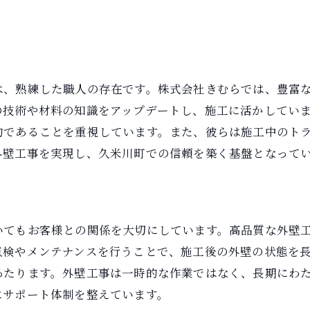
久米川町外壁工事の信頼性と技術力を兼ね備えたきむら
品質管理体制の徹底
技術研修で職人のスキル向上
は、熟練した職人の存在です。株式会社きむらでは、豊富
最新設備を活用した効率的な施工
の技術や材料の知識をアップデートし、施工に活かしてい
施工前後の徹底した安全管理
的であることを重視しています。また、彼らは施工中のト
トラブル対応の迅速さと確実さ
外壁工事を実現し、久米川町での信頼を築く基盤となって
信頼を支える保証制度の充実
株式会社きむらが提供する久米川町の外壁工事の魅力
多様なニーズに応える柔軟な提案
いてもお客様との関係を大切にしています。高品質な外壁
個別対応で実現する理想の住まい
点検やメンテナンスを行うことで、施工後の外壁の状態を
独自のデザインセンスによる美観向上
あたります。外壁工事は一時的な作業ではなく、長期にわ
省エネ効果のある外壁リフォーム
にサポート体制を整えています。
施工の早さと確実性を両立