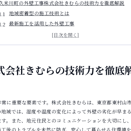
久米川町の外壁工事株式会社きむらの技術力を徹底解説
地域密着型の施工技術とは
最新施工を活用した外壁工事
高品質を保証する施工プロセス
熟練の職人が手掛ける外壁工事
施工後のアフターサービスの充実
外壁工事で久米川町の魅力を引き出すプロ集団きむら
式会社きむらの技術力を徹底
地域の特性を考慮したデザイン提案
自然と調和する外壁素材の選択
周辺環境に合わせたカラーバリエーション
非常に重要な要素です。株式会社きむらは、東京都東村山
都市の利便性を活かした施工計画
の地域では、湿度や温度の変化によって外壁の劣化が早ま
地元の文化を反映した外観作り
ます。また、地元住民とのコミュニケーションを大切にし
持続可能な都市開発への取り組み
施工後のトラブルを未然に防ぎ、安心して暮らせる住環境