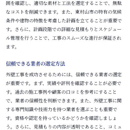
囲を確認し、適切な素材と工法を選定することで、無駄
材料の選び方とその特徴
なコストを削減できます。また、東村山市の特有の気候
トラブルを避けるための契約内容確認
条件や建物の特徴を考慮した計画を立てることが重要で
東京都東村山市の外壁工事で信頼できる業者を
す。さらに、計画段階での詳細な見積もりとスケジュー
選ぶ方法
ル管理を行うことで、工事のスムーズな進行が保証され
ます。
口コミと評判を活用する
実績と施工事例をチェック
信頼できる業者の選定方法
地元業者の強みを活かす
外壁工事を成功させるためには、信頼できる業者の選定
無料見積もりと比較を行う
が重要です。まず、実績や評判を確認することが必要で
保証内容とアフターケアの確認
す。過去の施工事例や顧客の口コミを参考にすること
対応の迅速さと丁寧さを評価する
で、業者の信頼性を判断できます。また、外壁工事に関
外壁工事の費用と品質を両立するためのコツ
する専門知識や技術力を持つ業者を選ぶことも重要で
コストパフォーマンスの高い材料選び
す。資格や認定を持っているかどうかを確認しましょ
無駄を省く計画と施工管理
う。さらに、見積もりの内容が透明であること、コミュ