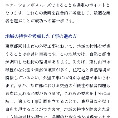
ニケーションがスムーズであることも選定のポイントと
長期的な視点でのメンテナンス費用を考慮
なります。これらの要素を総合的に考慮して、最適な業
安さだけでなく質を重視する
者を選ぶことが成功への第一歩です。
業者との価格交渉のポイント
品質保証のある業者を選ぶ
地域の特性を考慮した工事の進め方
外壁工事業者選びで失敗しないための重要なチ
東京都東村山市の外壁工事において、地域の特性を考慮
ェックポイント
することは非常に重要です。この地域では、自然と都市
契約前に確認すべき事項
が調和した独特の環境があります。例えば、東村山市は
工事中の進捗確認方法
緑豊かな公園や自然保護区が多く、住宅地と自然環境が
トラブル発生時の対応策
隣接しているため、外壁工事には特別な配慮が求められ
工事完了時のチェックリスト
ます。また、都市部における交通の利便性や騒音問題も
考慮に入れる必要があります。これらの要素を十分に理
アフターサービスの確認
解し、適切な工事計画を立てることで、高品質な外壁工
信頼できる業者か見極めるポイント
事を実現することができます。地域の特性を踏まえた施
東京都東村山市の外壁工事の最新トレンドを探
工方法や素材の選定は、長期的な耐久性を確保するため