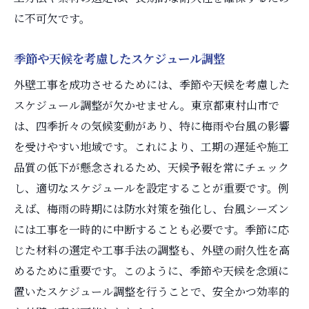
る
に不可欠です。
最新のデザインと素材の紹介
省エネルギー性能の向上
季節や天候を考慮したスケジュール調整
耐久性重視の工法と材料
外壁工事を成功させるためには、季節や天候を考慮した
環境に優しい外壁工事の取り組み
スケジュール調整が欠かせません。東京都東村山市で
最新技術を取り入れた工事事例
は、四季折々の気候変動があり、特に梅雨や台風の影響
未来を見据えた外壁リフォームの提案
を受けやすい地域です。これにより、工期の遅延や施工
品質の低下が懸念されるため、天候予報を常にチェック
協力業者との連携で外壁工事のクオリティを向
し、適切なスケジュールを設定することが重要です。例
上させる方法
えば、梅雨の時期には防水対策を強化し、台風シーズン
協力業者との信頼関係を築く
には工事を一時的に中断することも必要です。季節に応
連携を円滑にするためのコミュニケーショ
じた材料の選定や工事手法の調整も、外壁の耐久性を高
ン法
めるために重要です。このように、季節や天候を念頭に
施工品質を高めるための共同研修
置いたスケジュール調整を行うことで、安全かつ効率的
トラブルを未然に防ぐチームワーク