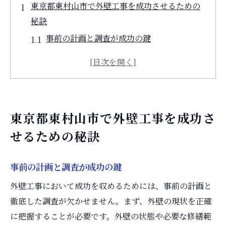
東京都東村山市で外壁工事を成功させるための
秘訣
事前の計画と調査が成功の鍵
信頼できる業者の選定方法
地域の特性を考慮した工事の進め方
季節や天候を考慮したスケジュール調整
コミュニケーションの重要性
東京都東村山市で外壁工事を成功さ
完了後のメンテナンス計画
せるための秘訣
外壁工事を依頼する前に知っておくべきポイン
ト
事前の計画と調査が成功の鍵
業者の実績と評価を確認する方法
外壁工事において成功を収めるためには、事前の計画と
必要な許可や法的手続きを理解する
徹底した調査が欠かせません。まず、外壁の現状を正確
予算計画を立てるためのヒント
に把握することが必要です。外壁の状態や必要な修繕範
施工期間の目安とスケジュール設定