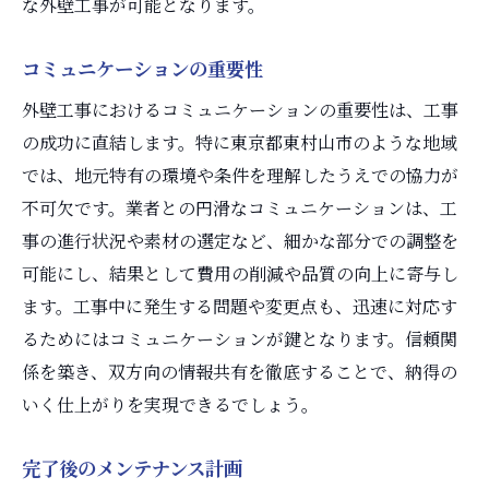
な外壁工事が可能となります。
プロジェクト管理と進捗共有の重要性
コミュニケーションの重要性
協力業者の選定と評価基準
外壁工事でおさえておきたい東京都東村山市の
外壁工事におけるコミュニケーションの重要性は、工事
独自ルール
の成功に直結します。特に東京都東村山市のような地域
地域特有の規制と許可の取得方法
では、地元特有の環境や条件を理解したうえでの協力が
不可欠です。業者との円滑なコミュニケーションは、工
地元住民との協力体制の構築
事の進行状況や素材の選定など、細かな部分での調整を
環境への配慮と施工方法
可能にし、結果として費用の削減や品質の向上に寄与し
地域コミュニティとの連携の重要性
ます。工事中に発生する問題や変更点も、迅速に対応す
地域特有の気候条件に適した工事法
るためにはコミュニケーションが鍵となります。信頼関
最新の規制とガイドラインの更新情報
係を築き、双方向の情報共有を徹底することで、納得の
いく仕上がりを実現できるでしょう。
完了後のメンテナンス計画